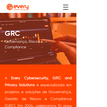
GRC
Governança, Riscos e
Compliance
A
Every Cybersecurity, GRC and
Privacy Solutions
é especializada em
projetos e soluções de Governança,
Gestão de Riscos e Compliance
(GRC). Em 2024, celebramos 10 anos