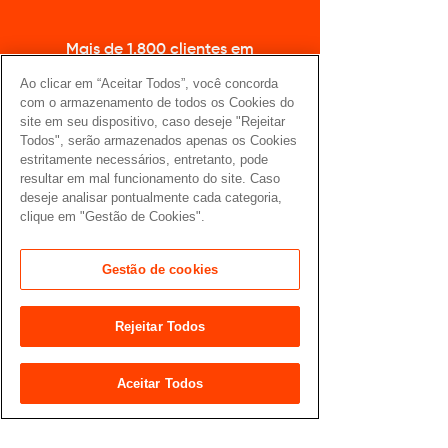
Mais de 1.800 clientes em
todos os continentes
Ao clicar em “Aceitar Todos”, você concorda
com o armazenamento de todos os Cookies do
site em seu dispositivo, caso deseje "Rejeitar
Todos", serão armazenados apenas os Cookies
estritamente necessários, entretanto, pode
resultar em mal funcionamento do site. Caso
deseje analisar pontualmente cada categoria,
clique em "Gestão de Cookies".
Líder em
Dezenas de projetos sobre LGPD
Gestão de cookies
Rejeitar Todos
Aceitar Todos
Empresas médias e grandes
utilizando a plataforma diariamente