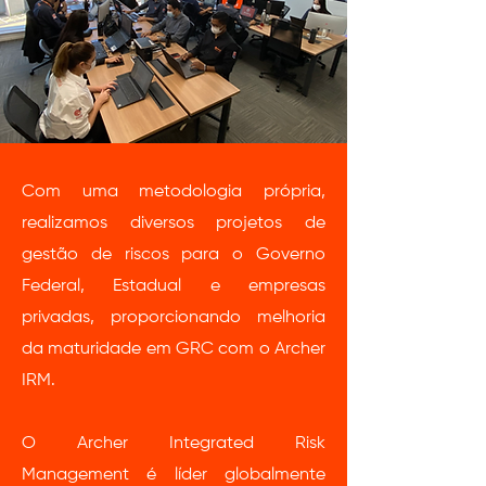
Com uma metodologia própria,
realizamos diversos projetos de
gestão de riscos para o Governo
Federal, Estadual e empresas
privadas, proporcionando melhoria
da maturidade em GRC com o Archer
IRM.
O Archer Integrated Risk
Management é líder globalmente