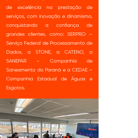
de excelência na prestação de
serviços, com inovação e dinamismo,
conquistando a confiança de
grandes clientes, como: SERPRO –
Serviço Federal de Processamento de
Dados, a STONE, a CATENO, a
SANEPAR – Companhia de
Saneamento do Paraná e a CEDAE –
Companhia Estadual de Águas e
Esgotos.